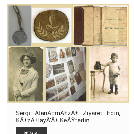
Sergi AlanÄ±mÄ±zÄ± Ziyaret Edin,
KÄ±zÄ±layÂ’Ä± KeÅŸfedin
DETAYLAR