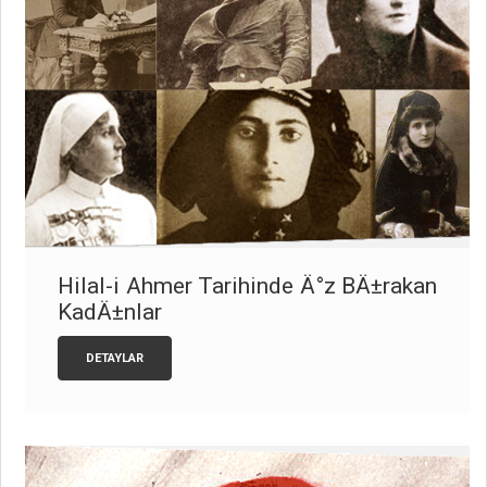
Hilal-i Ahmer Tarihinde Ä°z BÄ±rakan
KadÄ±nlar
DETAYLAR