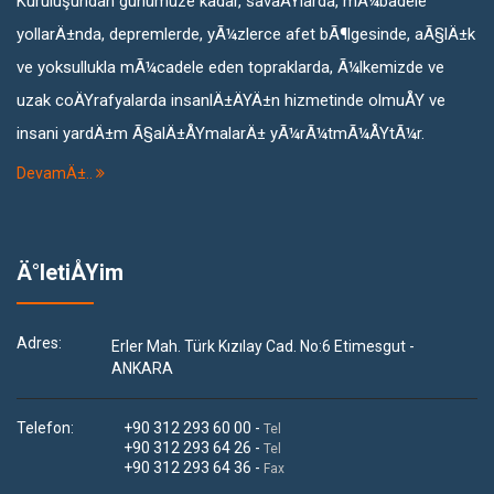
Kuruluşundan günümüze kadar, savaÅYlarda, mÃ¼badele
yollarÄ±nda, depremlerde, yÃ¼zlerce afet bÃ¶lgesinde, aÃ§lÄ±k
ve yoksullukla mÃ¼cadele eden topraklarda, Ã¼lkemizde ve
uzak coÄYrafyalarda insanlÄ±ÄYÄ±n hizmetinde olmuÅY ve
insani yardÄ±m Ã§alÄ±ÅYmalarÄ± yÃ¼rÃ¼tmÃ¼ÅYtÃ¼r.
DevamÄ±..
Ä°letiÅYim
Adres:
Erler Mah. Türk Kızılay Cad. No:6 Etimesgut -
ANKARA
Telefon:
+90 312 293 60 00 -
Tel
+90 312 293 64 26 -
Tel
+90 312 293 64 36 -
Fax