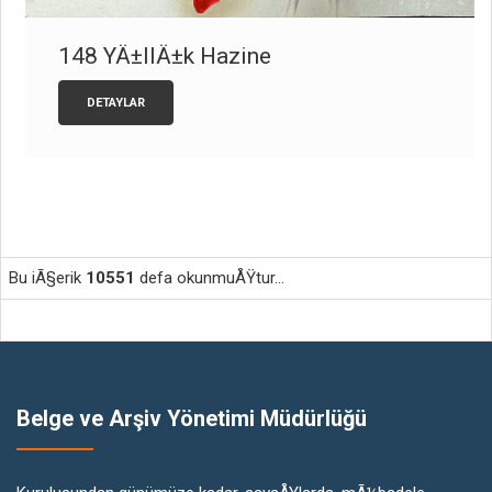
148 YÄ±llÄ±k Hazine
DETAYLAR
Bu iÃ§erik
10551
defa okunmuÅŸtur...
Belge ve Arşiv Yönetimi Müdürlüğü