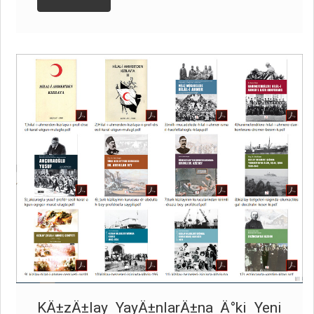
KÄ±zÄ±lay YayÄ±nlarÄ±na Ä°ki Yeni