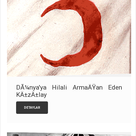
DÃ¼nya'ya Hilali ArmaÄŸan Eden
KÄ±zÄ±lay
DETAYLAR